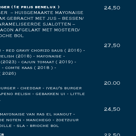
rger
(1e prijs benelux )
24,50
ER – HUISGEMAAKTE MAYONAISE
AK GEBRACHT MET JUS – BESSEN/
ARAMELISEERDE SJALOTTEN –
BACON AFGELAKT MET MOSTERD/
IOCHE BOL
27,50
- red gravy chorizo saus ( 2016) -
elish (2018) - mayonaise -
(2023) - cajun tomaat ( 2019) -
- comte kaas ( 2018 ) -
( 2026)
20.00
urger - cheddar - iveau's burger
peno relish - gebakken ui - little
l
24,50
mayonaise van ras el hanout -
de noten - manchego - zoetzuur
dille - sla - brioche bol
er
22,50