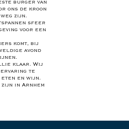
este burger van
oor ons de kroon
weg zijn.
ntspannen sfeer
geving voor een
ers komt, bij
weldige avond
ijnen.
llie klaar. Wij
 ervaring te
 eten en wijn.
 zijn in Arnhem