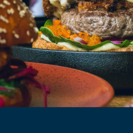
Angr
Hollandse Twis