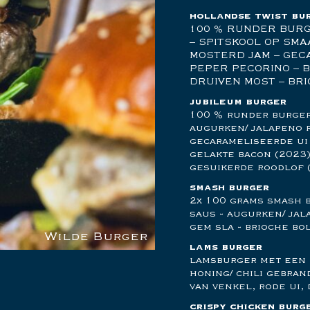
hollandse twist bu
100 % RUNDER BURG
– SPITSKOOL OP SMA
MOSTERD JAM – GEC
PEPER PECORINO – 
DRUIVEN MOST – BR
jubileum burger
100 % runder burger 
augurken/ jalapeno r
gecarameliseerde ui 
gelakte bacon (2023) 
gesuikerde roodlof 
smash burger
2x 100 grams smash b
saus - augurken/ jala
y Angus (1e NK 2019)
gem sla - brioche bo
t (1e Benelux 2023)
Picanha Burger
Wilde Burger
Smash Burger
lams burger
lamsburger met een 
honing/ chili gebran
van venkel, rode ui, 
crispy chicken burg