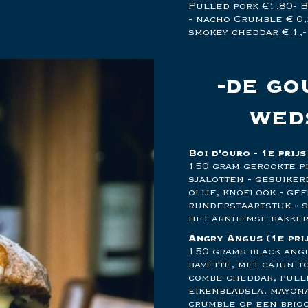
Pulled pork €1,80- B
- nacho Crumble € 0,
smokey cheddar € 1,-
de go
wed
Boi d'ouro - 1e prij
150 gram gerookte pi
sjalotten - gesuiker
olijf, knoflook - ge
runderstaartstuk - s
het arnhemse bakker
Angry Angus
(1e pri
150 grams black ang
bavette, met cajun 
combe cheddar, pulle
eikenbladsla, mayon
crumble op een brio