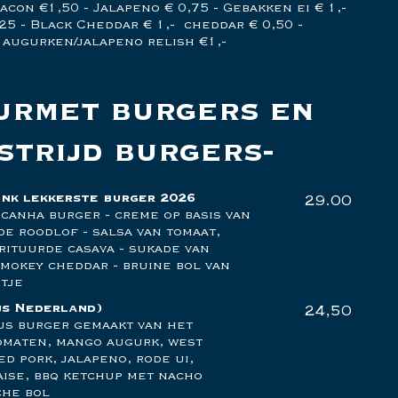
acon €1,50 - Jalapeno € 0,75 - Gebakken ei € 1,-
25 - Black Cheddar € 1,- cheddar € 0,50 -
 augurken/jalapeno relish €1,-
urmet burgers en
strijd burgers
s nk lekkerste burger 2026
29.00
canha burger - creme op basis van
de roodlof - salsa van tomaat,
frituurde casava - sukade van
mokey cheddar - bruine bol van
tje
js Nederland)
24,50
us burger gemaakt van het
tomaten, mango augurk, west
d pork, jalapeno, rode ui,
aise, bbq ketchup met nacho
che bol