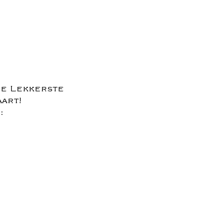
de Lekkerste
aart!
: