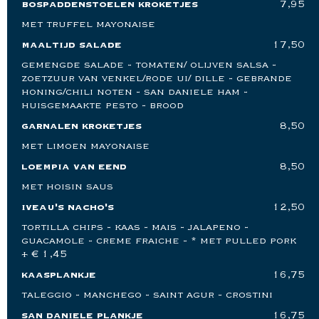
bospaddenstoelen kroketjes
7,95
met truffel mayonaise
maaltijd salade
17,50
gemengde salade - tomaten/ olijven salsa -
zoetzuur van venkel/rode ui/ dille - gebrande
honing/chili noten - san daniele ham -
huisgemaakte pesto - brood
garnalen kroketjes
8,50
met limoen mayonaise
loempia van eend
8,50
met hoisin saus
iveau's nacho's
12,50
tortilla chips - kaas - mais - jalapeno -
guacamole - creme fraiche - * met pulled pork
+ € 1,45
kaasplankje
16,75
taleggio - manchego - saint agur - crostini
san daniele plankje
16,75