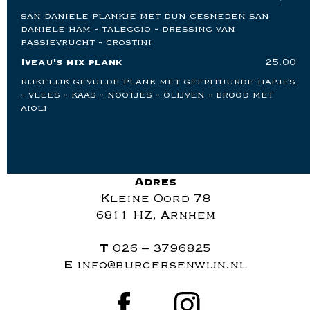
san daniele plankje met dun gesneden san
daniele ham - taleggio - dressing van
passievrucht - crostini
Iveau's mix plank
25.00
rijkelijk gevulde plank met gefrituurde hapjes
- vlees - kaas - nootjes - olijven - brood met
aioli
Adres
Kleine Oord 78
6811 HZ, Arnhem
T
026 – 3796825
E
info@burgersenwijn.nl