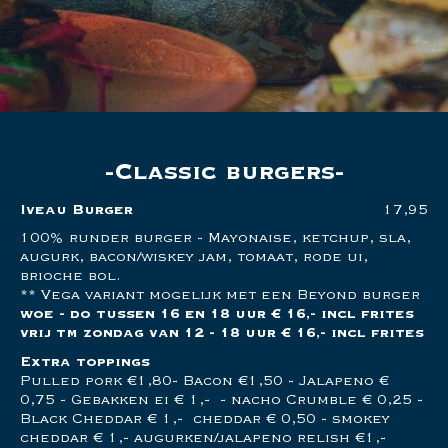
Classic burgers
Iveau Burger
17,95
100% runder burger - Mayonaise, ketchup, sla,
augurk, bacon/wiskey jam, tomaat, rode ui,
brioche bol.
** Vega variant mogelijk met een Beyond burger
woe - do tussen 16 en 18 uur € 16,- incl frites
vrij tm zondag van 12 - 18 uur € 16,- incl frites
Extra toppings
Pulled pork €1,80- Bacon €1,50 - Jalapeno €
0,75 - Gebakken ei € 1,- - nacho Crumble € 0,25 -
Black Cheddar € 1,- cheddar € 0,50 - smokey
cheddar € 1,- augurken/jalapeno relish €1,-