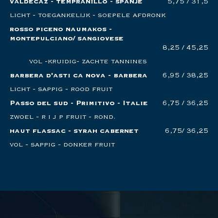
valdecaz - tempranillo - spanje
5,75 / 31,5
licht - toegankelijk - soepele afdronk
rosso piceno naumakos -
montepulciano/ sangiovese
8,25 / 45,25
vol -kruidig- zachte tannines
barbera d'asti ca nova - barbera
6,95 / 38,25
licht - sappig - rood fruit
Passo del sud - Primitivo - Italie
6,75 / 36,25
zwoel - r i j p fruit - rond.
haut flassac - syrah cabernet
6,75/ 36,25
vol - sappig - donker fruit