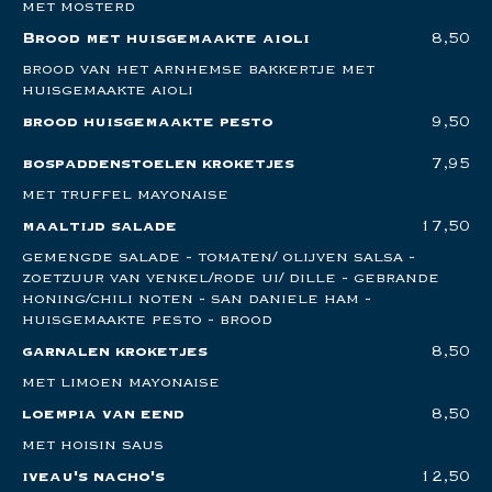
met mosterd
Brood met huisgemaakte aioli
8,50
brood van het arnhemse bakkertje met
huisgemaakte aioli
brood huisgemaakte pesto
9,50
bospaddenstoelen kroketjes
7,95
met truffel mayonaise
maaltijd salade
17,50
gemengde salade - tomaten/ olijven salsa -
zoetzuur van venkel/rode ui/ dille - gebrande
honing/chili noten - san daniele ham -
huisgemaakte pesto - brood
garnalen kroketjes
8,50
met limoen mayonaise
loempia van eend
8,50
met hoisin saus
iveau's nacho's
12,50