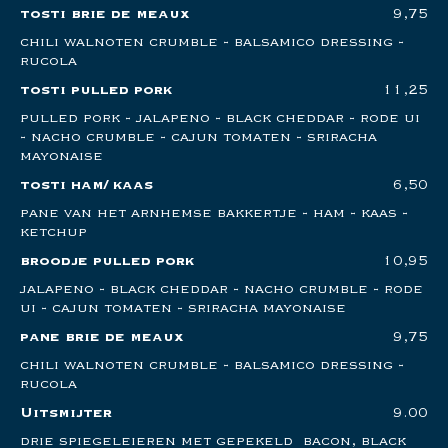
tosti brie de meaux
9,75
chili walnoten crumble - balsamico dressing -
rucola
tosti pulled pork
11,25
pulled pork - jalapeno - black cheddar - rode ui
- nacho crumble - cajun tomaten - sriracha
mayonaise
tosti ham/ kaas
6,50
pane van het arnhemse bakkertje - ham - kaas -
ketchup
broodje pulled pork
10,95
jalapeno - black cheddar - nacho crumble - rode
ui - cajun tomaten - sriracha mayonaise
pane brie de meaux
9,75
chili walnoten crumble - balsamico dressing -
rucola
Uitsmijter
9.00
drie spiegeleieren met gepekeld bacon, black