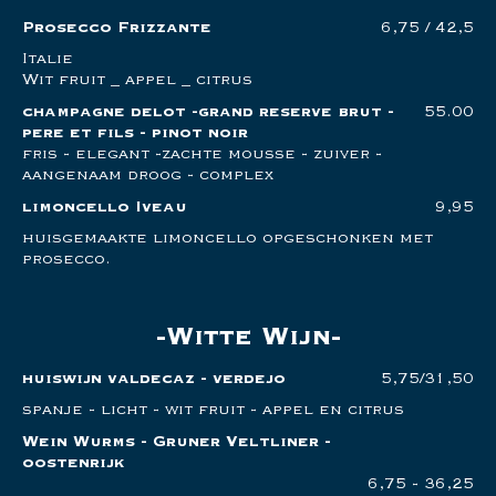
Prosecco Frizzante
6,75 / 42,5
Italie
Wit fruit _ appel _ citrus
champagne delot -grand reserve brut -
55.00
pere et fils - pinot noir
fris - elegant -zachte mousse - zuiver -
aangenaam droog - complex
limoncello Iveau
9,95
huisgemaakte limoncello opgeschonken met
prosecco.
Witte Wijn
huiswijn valdecaz - verdejo
5,75/31,50
spanje - licht - wit fruit - appel en citrus
Wein Wurms - Gruner Veltliner -
oostenrijk
6,75 - 36,25