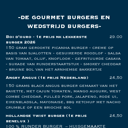
de gourmet burgers en
wedstrijd burgers
Boi d'ouro - 1e prijs nk lekkerste
29.00
burger 2026
150 gram gerookte picanha burger - creme op
basis van sjalotten - gesuikerde roodlof - salsa
van tomaat, olijf, knoflook - gefrituurde casava
- sukade van runderstaartstuk - smokey cheddar
- bruine bol van het arnhemse bakkertje
Angry Angus
(1e prijs Nederland)
24,50
150 grams black angus burger gemaakt van het
bavette, met cajun tomaten, mango augurk, west
combe cheddar, pulled pork, jalapeno, rode ui,
eikenbladsla, mayonaise, bbq ketchup met nacho
crumble op een brioche bol
hollandse twist burger
(1e prijs
24,50
benelux )
100 % RUNDER BURGER – HUISGEMAAKTE