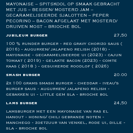
MAYONAISE – SPITSKOOL OP SMAAK GEBRACHT
MET JUS – BESSEN/ MOSTERD JAM –
GECARAMELISEERDE SJALOTTEN – PEPER
PECORINO – BACON AFGELAKT MET MOSTERD/
DRUIVEN MOST – BRIOCHE BOL
jubileum burger
27,50
100 % runder burger - red gravy chorizo saus (
2016) - augurken/ jalapeno relish (2018) -
mayonaise - gecarameliseerde ui (2023) - cajun
tomaat ( 2019) - gelakte bacon (2023) - comte
kaas ( 2018 ) - gesuikerde roodlof ( 2026)
smash burger
20.00
2x 100 grams smash burger - cheddar - iveau's
burger saus - augurken/ jalapeno relish -
gebakken ui - little gem sla - brioche bol
lams burger
24,50
lamsburger met een mayonaise van ras el
hanout - honing/ chili gebrande noten -
manchego - zoetzuur van venkel, rode ui, dille -
sla - brioche bol