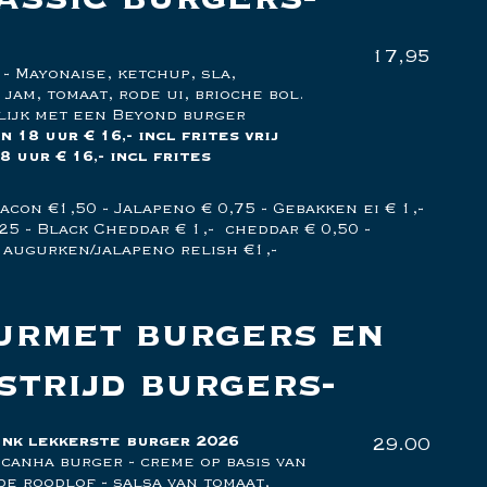
17,95
 Mayonaise, ketchup, sla,
jam, tomaat, rode ui, brioche bol.
lijk met een Beyond burger
 18 uur € 16,- incl frites vrij
8 uur € 16,- incl frites
acon €1,50 - Jalapeno € 0,75 - Gebakken ei € 1,-
25 - Black Cheddar € 1,- cheddar € 0,50 -
 augurken/jalapeno relish €1,-
urmet burgers en
strijd burgers
s nk lekkerste burger 2026
29.00
canha burger - creme op basis van
de roodlof - salsa van tomaat,