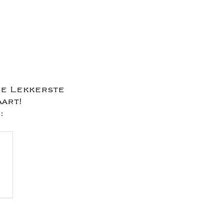
de Lekkerste
aart!
: