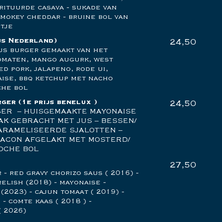
frituurde casava - sukade van
mokey cheddar - bruine bol van
tje
js Nederland)
24,50
us burger gemaakt van het
tomaten, mango augurk, west
d pork, jalapeno, rode ui,
aise, bbq ketchup met nacho
che bol
rger
(1e prijs benelux )
24,50
ER – HUISGEMAAKTE MAYONAISE
AK GEBRACHT MET JUS – BESSEN/
ARAMELISEERDE SJALOTTEN –
BACON AFGELAKT MET MOSTERD/
IOCHE BOL
27,50
- red gravy chorizo saus ( 2016) -
elish (2018) - mayonaise -
(2023) - cajun tomaat ( 2019) -
- comte kaas ( 2018 ) -
( 2026)