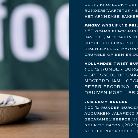
olijf, knoflook - ge
runderstaartstuk - s
het arnhemse bakker
Angry Angus
(1e pri
150 grams black ang
bavette, met cajun 
combe cheddar, pulle
eikenbladsla, mayon
crumble op een brio
hollandse twist bu
100 % RUNDER BURG
– SPITSKOOL OP SMA
MOSTERD JAM – GEC
PEPER PECORINO – 
DRUIVEN MOST – BR
jubileum burger
100 % runder burger 
augurken/ jalapeno r
gecarameliseerde ui 
gelakte bacon (2023) 
gesuikerde roodlof 