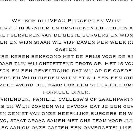
Welkom bij IVEAU Burgers en Wijn!
begrip in Arnhem en omstreken en hebben a
het serveren van de beste burgers en wij
ten en wijn staan wij vijf dagen per week k
gasten.
ere keren bekroond met de prijs voor de b
ar zijn wij ontzettend trots op. Het is v
erk en een bevestiging dat wij op de goede 
ers en Wijn bieden wij niet alleen een o
mele avond uit, maar ook een stijlvolle om
formeel diner.
 vrienden, familie, collega’s of zakenpartn
s en Wijn zorgen wij ervoor dat je een ge
en geniet van onze heerlijke burgers en w
vo, staat graag samen met ons team voor ju
es aan om onze gasten een onvergetelijke