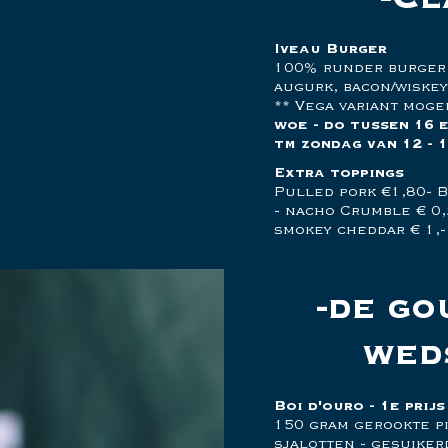
Iveau Burger
100% runder burger -
augurk, bacon/wiskey 
** Vega variant moge
woe - do tussen 16 en
tm zondag van 12 - 1
Extra toppings
Pulled pork €1,80- B
- nacho Crumble € 0,
smokey cheddar € 1,-
de go
wed
Boi d'ouro - 1e prij
150 gram gerookte pi
sjalotten - gesuiker