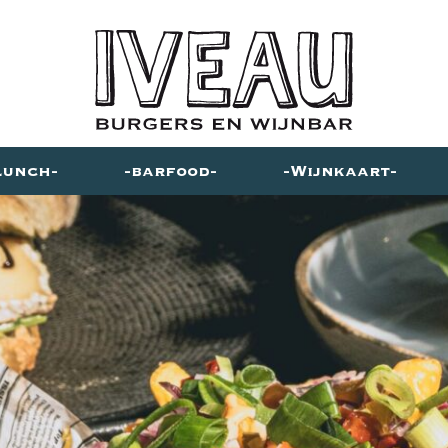
Lunch
barfood
Wijnkaart