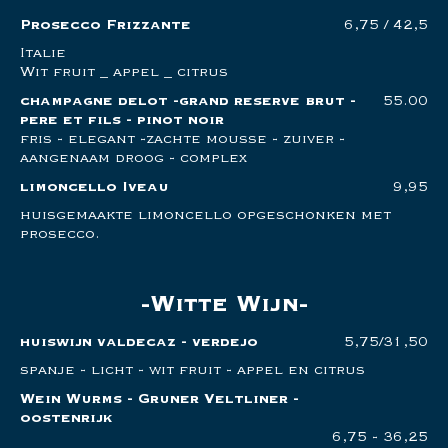
Prosecco Frizzante
6,75 / 42,5
Italie
Wit fruit _ appel _ citrus
champagne delot -grand reserve brut -
55.00
pere et fils - pinot noir
fris - elegant -zachte mousse - zuiver -
aangenaam droog - complex
limoncello Iveau
9,95
huisgemaakte limoncello opgeschonken met
prosecco.
Witte Wijn
huiswijn valdecaz - verdejo
5,75/31,50
spanje - licht - wit fruit - appel en citrus
Wein Wurms - Gruner Veltliner -
oostenrijk
6,75 - 36,25