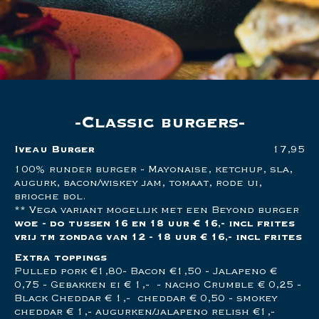
Classic burgers
Iveau Burger
17,95
100% runder burger - Mayonaise, ketchup, sla,
augurk, bacon/wiskey jam, tomaat, rode ui,
brioche bol.
** Vega variant mogelijk met een Beyond burger
woe - do tussen 16 en 18 uur € 16,- incl frites
vrij tm zondag van 12 - 18 uur € 16,- incl frites
Extra toppings
Pulled pork €1,80- Bacon €1,50 - Jalapeno €
0,75 - Gebakken ei € 1,- - nacho Crumble € 0,25 -
Black Cheddar € 1,- cheddar € 0,50 - smokey
cheddar € 1,- augurken/jalapeno relish €1,-