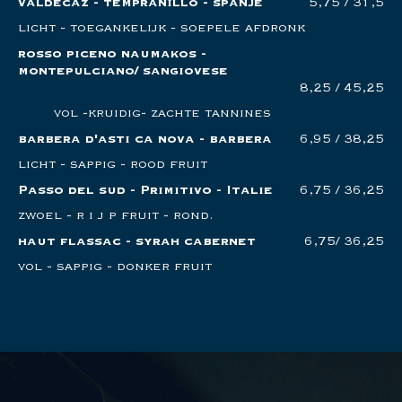
valdecaz - tempranillo - spanje
5,75 / 31,5
licht - toegankelijk - soepele afdronk
rosso piceno naumakos -
montepulciano/ sangiovese
8,25 / 45,25
vol -kruidig- zachte tannines
barbera d'asti ca nova - barbera
6,95 / 38,25
licht - sappig - rood fruit
Passo del sud - Primitivo - Italie
6,75 / 36,25
zwoel - r i j p fruit - rond.
haut flassac - syrah cabernet
6,75/ 36,25
vol - sappig - donker fruit