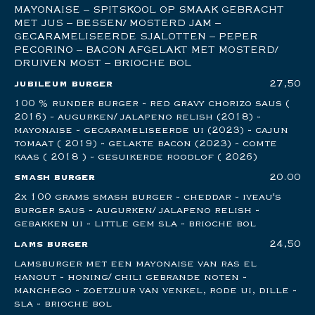
MAYONAISE – SPITSKOOL OP SMAAK GEBRACHT
MET JUS – BESSEN/ MOSTERD JAM –
GECARAMELISEERDE SJALOTTEN – PEPER
PECORINO – BACON AFGELAKT MET MOSTERD/
DRUIVEN MOST – BRIOCHE BOL
jubileum burger
27,50
100 % runder burger - red gravy chorizo saus (
2016) - augurken/ jalapeno relish (2018) -
mayonaise - gecarameliseerde ui (2023) - cajun
tomaat ( 2019) - gelakte bacon (2023) - comte
kaas ( 2018 ) - gesuikerde roodlof ( 2026)
smash burger
20.00
2x 100 grams smash burger - cheddar - iveau's
burger saus - augurken/ jalapeno relish -
gebakken ui - little gem sla - brioche bol
lams burger
24,50
lamsburger met een mayonaise van ras el
hanout - honing/ chili gebrande noten -
manchego - zoetzuur van venkel, rode ui, dille -
sla - brioche bol