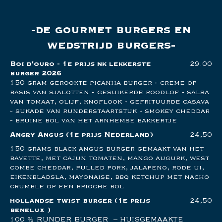
de gourmet burgers en
wedstrijd burgers
Boi d'ouro - 1e prijs nk lekkerste
29.00
burger 2026
150 gram gerookte picanha burger - creme op
basis van sjalotten - gesuikerde roodlof - salsa
van tomaat, olijf, knoflook - gefrituurde casava
- sukade van runderstaartstuk - smokey cheddar
- bruine bol van het arnhemse bakkertje
Angry Angus
(1e prijs Nederland)
24,50
150 grams black angus burger gemaakt van het
bavette, met cajun tomaten, mango augurk, west
combe cheddar, pulled pork, jalapeno, rode ui,
eikenbladsla, mayonaise, bbq ketchup met nacho
crumble op een brioche bol
hollandse twist burger
(1e prijs
24,50
benelux )
100 % RUNDER BURGER – HUISGEMAAKTE