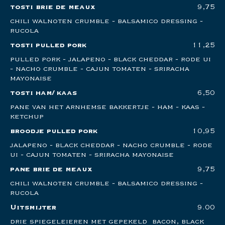
tosti brie de meaux
9,75
chili walnoten crumble - balsamico dressing -
rucola
tosti pulled pork
11,25
pulled pork - jalapeno - black cheddar - rode ui
- nacho crumble - cajun tomaten - sriracha
mayonaise
tosti ham/ kaas
6,50
pane van het arnhemse bakkertje - ham - kaas -
ketchup
broodje pulled pork
10,95
jalapeno - black cheddar - nacho crumble - rode
ui - cajun tomaten - sriracha mayonaise
pane brie de meaux
9,75
chili walnoten crumble - balsamico dressing -
rucola
Uitsmijter
9.00
drie spiegeleieren met gepekeld bacon, black