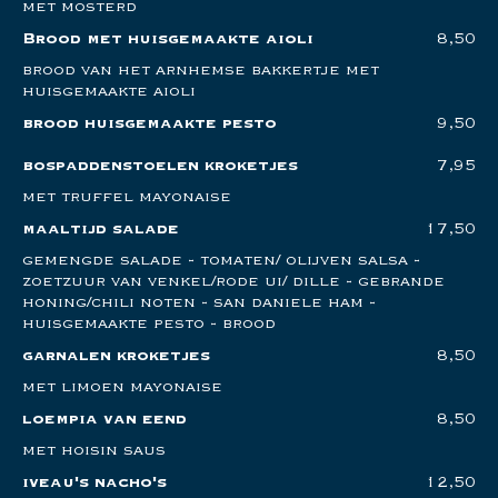
met mosterd
Brood met huisgemaakte aioli
8,50
brood van het arnhemse bakkertje met
huisgemaakte aioli
brood huisgemaakte pesto
9,50
bospaddenstoelen kroketjes
7,95
met truffel mayonaise
maaltijd salade
17,50
gemengde salade - tomaten/ olijven salsa -
zoetzuur van venkel/rode ui/ dille - gebrande
honing/chili noten - san daniele ham -
huisgemaakte pesto - brood
garnalen kroketjes
8,50
met limoen mayonaise
loempia van eend
8,50
met hoisin saus
iveau's nacho's
12,50